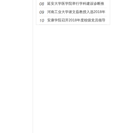
办
延安大学医学院举行学科建设诊断推
进研
河南工业大学谢文磊教授入选2018年
享受国
安康学院召开2018年度校级党员领导
人员民