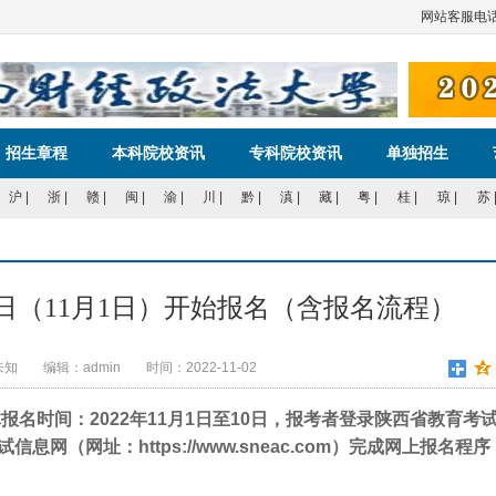
网站客
招生章程
本科院校资讯
专科院校资讯
单独招生
沪
|
浙
|
赣
|
闽
|
渝
|
川
|
黔
|
滇
|
藏
|
粤
|
桂
|
琼
|
苏
今日（11月1日）开始报名（含报名流程）
未知
编辑：admin
时间：2022-11-02
报名时间：2022年11月1日至10日，报考者登录陕西省教育考
生考试信息网（网址：https://www.sneac.com）完成网上报名