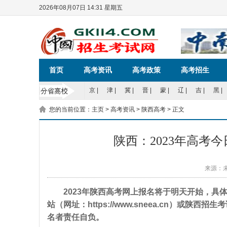
2026年08月07日 14:31 星期五
首页
高考资讯
高考政策
高考招生
京
|
津
|
冀
|
晋
|
蒙
|
辽
|
吉
|
黑
|
您的当前位置：
主页
>
高考资讯
>
陕西高考
> 正文
陕西：2023年高考
来源：
2023年陕西高考网上报名将于明天开始，具体
站（网址：https://www.sneea.cn）或陕西招
名者责任自负。