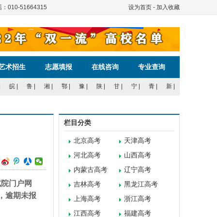
服电话：010-51664315
设为首页
-
加入收藏
艺术招生
志愿填报
在线咨询
专业查询
|
皖
|
鲁
|
湘
|
鄂
|
豫
|
陕
|
甘
|
宁
|
青
|
新
|
栏目分类
北京高考
天津高考
河北高考
山西高考
内蒙古高考
辽宁高考
试院门户网
吉林高考
黑龙江高考
程序，逾期未报
上海高考
浙江高考
江西高考
福建高考