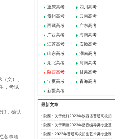
重庆高考
四川高考
贵州高考
云南高考
西藏高考
广东高考
广西高考
海南高考
江苏高考
安徽高考
山东高考
湖南高考
湖北高考
河南高考
陕西高考
甘肃高考
术（文）、
宁夏高考
青海高考
生，考试
新疆高考
最新文章
按钮，确认
陕西：关于做好2023年陕西省普通高校招
生
陕西：关于调整2023年播音编导类专业基
础
陕西：2023年普通高校招生艺术类专业课
栏各事项