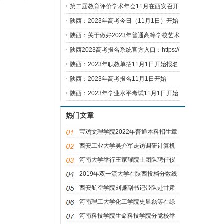
统
第二届教育评价学术年会11月在西安召开
陕西：2023年高考今日（11月1日）开始
报名
陕西：关于做好2023年普通高等学校艺术
类
陕西2023高考报名系统官方入口：https://
陕西：2023年职教单招11月1日开始报名
陕西：2023年高考报名11月1日开始
陕西：2023年学业水平考试11月1日开始
报名
热门文章
宝鸡文理学院2022年普通本科招生章
程
西安工业大学吴介军走访调研计算机
学院
河南大学举行王家耀院士团队聘任仪
式
2019年双一流大学在陕西投档分数线
及位次
西安航空学院刘谦副书记带队赴甘肃
省开
河南理工大学化工学院史显磊等在绿
色催
河南科技学院生命科技学院分党校举