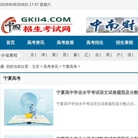
2026年08月08日 17:47 星期六
首页
高考资讯
高考政策
高考招生
招生章程
京
|
津
|
冀
|
晋
|
蒙
|
辽
|
吉
|
黑
|
沪
|
浙
|
您的当前位置：
主页
>
高考资讯
>
宁夏高考
>
宁夏高考
宁夏高中学业水平考试语文试卷题型及分
宁夏高中学业水平考试语文试卷题型及分数占比...