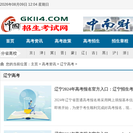
2026年08月09日 12:04 星期日
首页
高考资讯
高考政策
高考招生
招生章程
京
|
津
|
冀
|
晋
|
蒙
|
辽
|
吉
|
黑
|
沪
|
浙
|
您的当前位置：
主页
>
高考资讯
>
辽宁高考
>
辽宁高考
辽宁2024年高考报名官方入口：辽宁招生
2024年辽宁省普通高考报名将采用网上填报基本
即将开始，为便于考生顺利完成好高考报名，现...