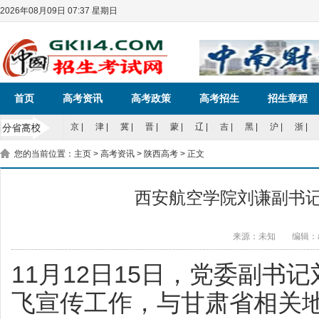
2026年08月09日 07:37 星期日
首页
高考资讯
高考政策
高考招生
招生章程
京
|
津
|
冀
|
晋
|
蒙
|
辽
|
吉
|
黑
|
沪
|
浙
|
您的当前位置：
主页
>
高考资讯
>
陕西高考
> 正文
西安航空学院刘谦副书
来源：未知
编辑：a
11月12日15日，党委副书
飞宣传工作，与甘肃省相关