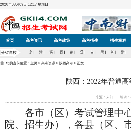
2026年08月09日 12:17 星期日
首页
高考资讯
高考政策
高考招生
招生章程
京
|
津
|
冀
|
晋
|
蒙
|
辽
|
吉
|
黑
|
沪
|
浙
|
您的当前位置：
主页
>
高考资讯
>
陕西高考
> 正文
陕西：2022年普通
来源：未知
编辑：a
各市（区）考试管理中心
院、招生办），各县（区、