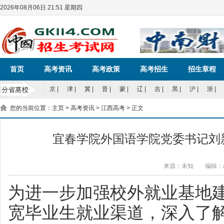
2026年08月06日 21:51 星期四
首页
高考资讯
高考政策
高考招生
招生章程
京
|
津
|
冀
|
晋
|
蒙
|
辽
|
吉
|
黑
|
沪
|
浙
|
您的当前位置：
主页
>
高考资讯
>
江西高考
> 正文
宜春学院外国语学院党委书记刘
来源：未知
编辑：a
为进一步加强校外就业基地
宽毕业生就业渠道，深入了解