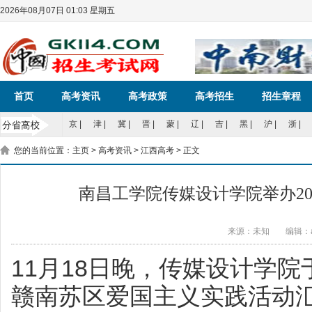
2026年08月07日 01:03 星期五
首页
高考资讯
高考政策
高考招生
招生章程
京
|
津
|
冀
|
晋
|
蒙
|
辽
|
吉
|
黑
|
沪
|
浙
|
您的当前位置：
主页
>
高考资讯
>
江西高考
> 正文
南昌工学院传媒设计学院举办20
来源：未知
编辑：a
11月18日晚，传媒设计学院
赣南苏区爱国主义实践活动汇