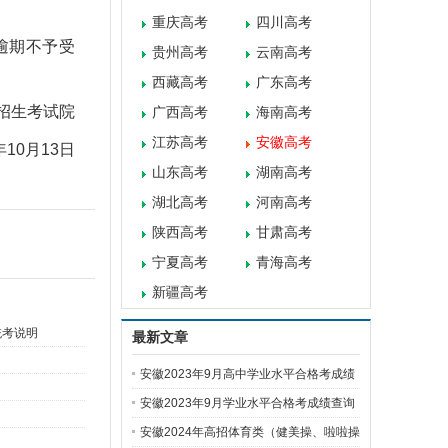
重庆高考
四川高考
，逾期不予受
贵州高考
云南高考
西藏高考
广东高考
生考试院
广西高考
海南高考
江苏高考
安徽高考
10月13日
山东高考
湖南高考
湖北高考
河南高考
陕西高考
甘肃高考
宁夏高考
青海高考
新疆高考
统考说明
最新文章
安徽2023年9月高中学业水平合格考成绩
查
安徽2023年9月学业水平合格考成绩查询
）
入
安徽2024年高招体育类（健美操、啦啦操