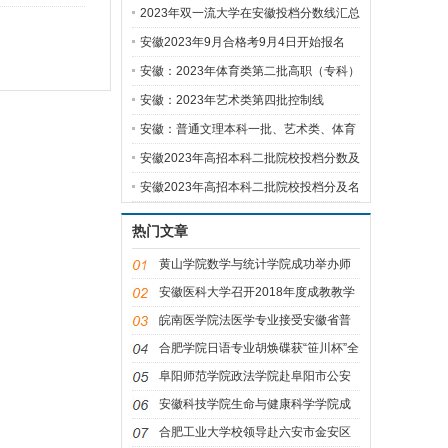
方
2023年双一流大学在安徽投档分数线汇总
安徽2023年9月合格考9月4日开始报名
安徽：2023年体育类第二批高职（专科）
控
安徽：2023年艺术类第四批控制线
安徽：普通文理本科一批、艺术类、体育
安徽2023年高招本科二批院校投档分数及
名
安徽2023年高招本科二批院校投档分及名
次
热门文章
黄山学院数学与统计学院成功举办师
范生
安徽医科大学召开2018年度成教教学
点工作
皖南医学院法医学专业接受安徽省普
通高
合肥学院日语专业胡焕碟获“笹川杯”全
阜阳师范学院政法学院赴阜阳市公安
局开
安徽科技学院生命与健康科学学院成
功举
合肥工业大学校领导赴六安市金安区