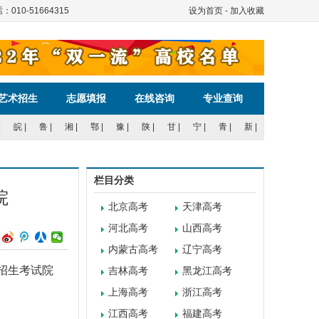
服电话：010-51664315
设为首页
-
加入收藏
艺术招生
志愿填报
在线咨询
专业查询
|
皖
|
鲁
|
湘
|
鄂
|
豫
|
陕
|
甘
|
宁
|
青
|
新
|
栏目分类
院
北京高考
天津高考
河北高考
山西高考
内蒙古高考
辽宁高考
招生考试院
吉林高考
黑龙江高考
上海高考
浙江高考
江西高考
福建高考