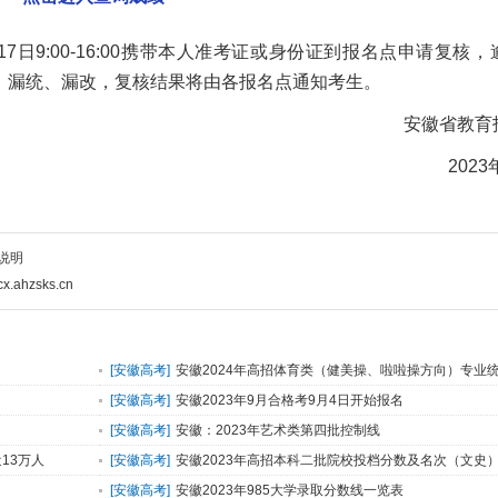
日9:00-16:00携带本人准考证或身份证到报名点申请复核
统、漏统、漏改，复核结果将由各报名点通知考生。
安徽省教育招
2023年
说明
hzsks.cn
[
安徽高考
]
安徽2024年高招体育类（健美操、啦啦操方向）专业
[
安徽高考
]
安徽2023年9月合格考9月4日开始报名
[
安徽高考
]
安徽：2023年艺术类第四批控制线
13万人
[
安徽高考
]
安徽2023年高招本科二批院校投档分数及名次（文史
[
安徽高考
]
安徽2023年985大学录取分数线一览表