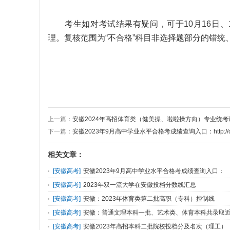
考生如对考试结果有疑问，可于10月16日、17
理。复核范围为“不合格”科目非选择题部分的错
上一篇：
安徽2024年高招体育类（健美操、啦啦操方向）专业统考
下一篇：
安徽2023年9月高中学业水平合格考成绩查询入口：http://cx.a
相关文章：
[
安徽高考
]
安徽2023年9月高中学业水平合格考成绩查询入口：
http://cx.ahzsks.cn
[
安徽高考
]
2023年双一流大学在安徽投档分数线汇总
[
安徽高考
]
安徽：2023年体育类第二批高职（专科）控制线
[
安徽高考
]
安徽：普通文理本科一批、艺术类、体育本科共录取近
[
安徽高考
]
安徽2023年高招本科二批院校投档分及名次（理工）