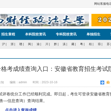
网站客
招生章程
本科院校资讯
专科院校资讯
单独招生
沪
|
浙
|
赣
|
闽
|
渝
|
川
|
黔
|
滇
|
藏
|
粤
|
桂
|
琼
|
苏
平合格考成绩查询入口：安徽省教育招生考试
未知
编辑：admin
时间：2023-10-16
试评卷统分工作已经顺利完成。即日起，考生可登录安徽省教育
（招考服务—信息查询）查询结果。
点击进入查询成绩