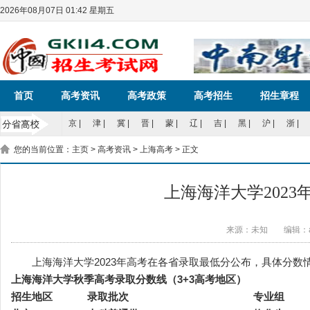
2026年08月07日 01:42 星期五
首页
高考资讯
高考政策
高考招生
招生章程
京
|
津
|
冀
|
晋
|
蒙
|
辽
|
吉
|
黑
|
沪
|
浙
|
您的当前位置：
主页
>
高考资讯
>
上海高考
> 正文
上海海洋大学202
来源：未知
编辑：a
上海海洋大学2023年高考在各省录取最低分公布，具体分数
上海海洋大学秋季高考录取分数线（3+3高考地区）
招生地区
录取批次
专业组