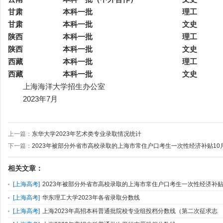
甘肃
本科一批
理工
甘肃
本科一批
文史
陕西
本科一批
理工
陕西
本科一批
文史
西藏
本科一批
理工
西藏
本科一批
文史
上海海洋大学招生办公室
2023年7月
上一篇：
东华大学2023年艺术类专业录取情况统计
下一篇：
2023年被部分外省市高校录取的上海市常住户口考生一次性经济补贴10
相关文章：
[
上海高考
]
2023年被部分外省市高校录取的上海市常住户口考生一次性经济补
10月8日可开
[
上海高考
]
华东理工大学2023年各省录取分数线
[
上海高考
]
上海2023年高招本科普通批院校专业组投档分数线（第二次征求志