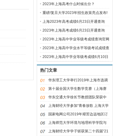
通
2023年上海高考什么时候出分？
重磅!复旦大学2023年招生政策亮点发布!
上海2023年高考成绩6月23日开通查询
2023年上海高考成绩6月23日开通查询
2023年上海高中学业等级考成绩查询官网
入
2023年上海高中学业水平等级考试成绩查
询
2023年上海高中学业等级考成绩6月10日
14点
热门文章
华东理工大学举行2019年上海市选调
生经验
第十届全国大学生数学竞赛（上海赛
区）
华东交通大学徐长节教授团队荣获中
国交
上海财经大学参加“青春放歌 上海大学
生
国家电网公司2019年艰苦边远地区订
单培养
上海师范大学环境与地理科学学院与
中科
上海财经大学学子斩获第二十四届“21