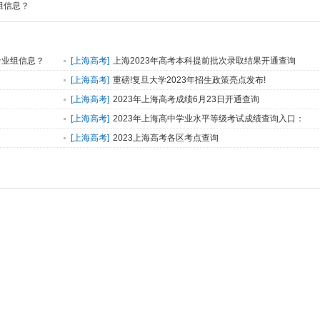
组信息？
专业组信息？
[
上海高考
]
上海2023年高考本科提前批次录取结果开通查询
[
上海高考
]
重磅!复旦大学2023年招生政策亮点发布!
[
上海高考
]
2023年上海高考成绩6月23日开通查询
[
上海高考
]
2023年上海高中学业水平等级考试成绩查询入口：
www.shmeea.edu.cn
[
上海高考
]
2023上海高考各区考点查询