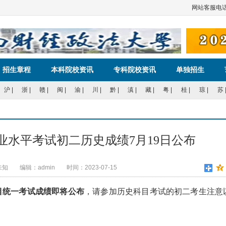
网站客
招生章程
本科院校资讯
专科院校资讯
单独招生
沪
|
浙
|
赣
|
闽
|
渝
|
川
|
黔
|
滇
|
藏
|
粤
|
桂
|
琼
|
苏
学业水平考试初二历史成绩7月19日公布
未知
编辑：admin
时间：2023-07-15
目统一考试成绩即将公布
，请参加历史科目考试的初二考生注意