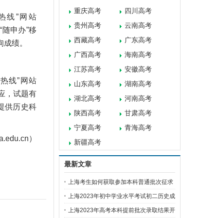
重庆高考
四川高考
热线”网站
贵州高考
云南高考
、“随申办”移
西藏高考
广东高考
询成绩。
广西高考
海南高考
江苏高考
安徽高考
热线”网站
山东高考
湖南高考
对应，试题有
湖北高考
河南高考
提供历史科
陕西高考
甘肃高考
宁夏高考
青海高考
du.cn）
新疆高考
最新文章
上海考生如何获取参加本科普通批次征求
上海2023年初中学业水平考试初二历史成
绩
上海2023年高考本科提前批次录取结果开