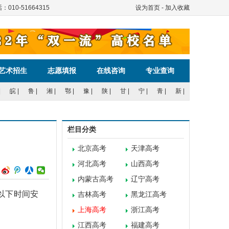
服电话：010-51664315
设为首页
-
加入收藏
艺术招生
志愿填报
在线咨询
专业查询
|
皖
|
鲁
|
湘
|
鄂
|
豫
|
陕
|
甘
|
宁
|
青
|
新
|
栏目分类
北京高考
天津高考
河北高考
山西高考
内蒙古高考
辽宁高考
以下时间安
吉林高考
黑龙江高考
上海高考
浙江高考
江西高考
福建高考