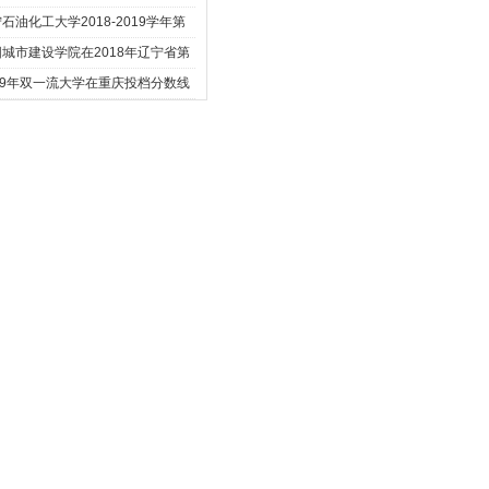
全
石油化工大学2018-2019学年第
学期新
城市建设学院在2018年辽宁省第
三届
19年双一流大学在重庆投档分数线
位次