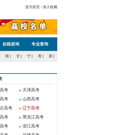
64315
设为首页
-
加入收藏
在线咨询
专业查询
陕
|
甘
|
宁
|
青
|
新
|
类
高考
天津高考
高考
山西高考
古高考
辽宁高考
高考
黑龙江高考
高考
浙江高考