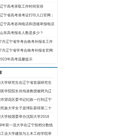
3年辽宁高考录取工作时间安排
3年辽宁省高考准考证打印入口官网：
3年辽宁高考咨询电话和违规举报电话
3年山东高考报名人数是多少？
3年7月辽宁省学考合格考补报名工作
3年7月辽宁省学考合格考补报名官网
2023年高考温馨提示
章
阳大学研究生在辽宁省首届研究生
P沙
阳医学院院长肖纯凌教授被聘为辽
省
顺市望花区委书记纪政一行到辽宁
油
连民族大学女子篮球队获得第二十
届
大学校团委举办沈阳大学2018
青马
19年双一流大学在辽宁投档分数线
位次
阳工业大学建筑与土木工程学院举