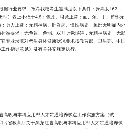
根据行业要求，报考我校考生需满足以下条件：身高女162—
力在（E型）表上不低于4.8；色觉、嗅觉正常；面、颈、手、臂部无
准；听力正常；无精神病、肝炎病、慢性病史；腿部无明显内外
康标准要求：无色盲、色弱、双耳听觉障碍，无精神病史；无影
其它专业录取对考生身体健康状况要求按教育部、卫生部、中国
检工作指导意见》及有关补充规定执行。
。
江省高职与本科应用型人才贯通培养试点工作实施方案（试
号）和《省教育厅关于黑龙江省高职与本科应用型人才贯通培养试