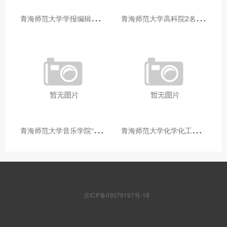
青
海师范大学学报编辑部赴大通县城关镇上毛佰胜村开展帮扶慰问活动
青
海师范大学高科院2名专家当选中国科学院院士
青
海师范大学音乐学院“青舞华章”本科舞蹈专业中期汇报圆满落幕
青
海师范大学化学化工学院开展铸牢中华民族共同体意识大讲堂活动
京ICP备09079197号-18