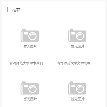
推荐
青
海师范大学学术期刊两个专栏入选2025年青海省期刊重点专栏
青
海师范大学文学院教师赴山东省相关高校和学术机构交流学习