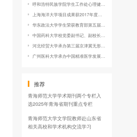
呼和浩特民族学院学生工作处心理健康辅导中心工作人员赴内蒙古工
上海海洋大学项目成果获2017年度海洋科学技术奖二等奖
华东政法大学学生荣获教育部第五届“助学·筑梦·铸人” 系列主
中国药科大学校党委副书记、副校长王正华率队赴山西开展招生宣传
河北经贸大学承办第三届京津冀无形资产与科技创新智库联盟高峰论
广州医科大学承办中国精准医学发展战略高峰论坛
推荐
青海师范大学学术期刊两个专栏入
选2025年青海省期刊重点专栏
青海师范大学文学院教师赴山东省
相关高校和学术机构交流学习