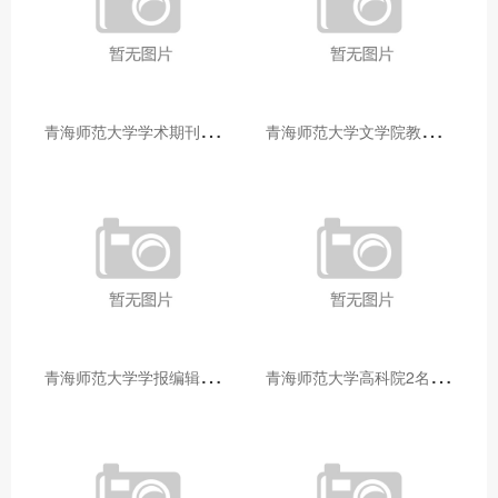
青
海师范大学学术期刊两个专栏入选2025年青海省期刊重点专栏
青
海师范大学文学院教师赴山东省相关高校和学术机构交流学习
青
海师范大学学报编辑部赴大通县城关镇上毛佰胜村开展帮扶慰问活动
青
海师范大学高科院2名专家当选中国科学院院士