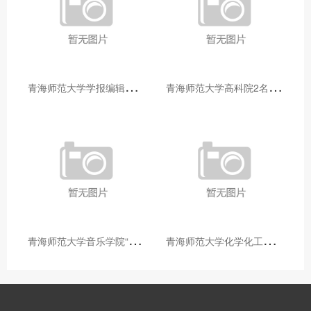
青
海师范大学学报编辑部赴大通县城关镇上毛佰胜村开展帮扶慰问活动
青
海师范大学高科院2名专家当选中国科学院院士
青
海师范大学音乐学院“青舞华章”本科舞蹈专业中期汇报圆满落幕
青
海师范大学化学化工学院开展铸牢中华民族共同体意识大讲堂活动