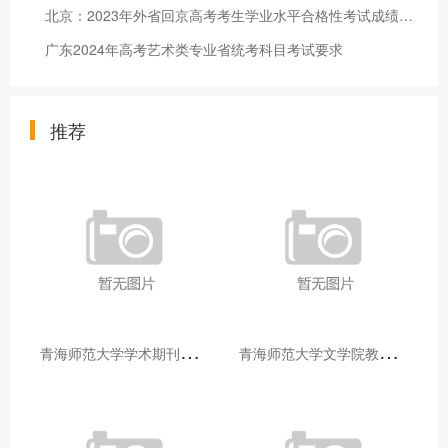
北京：2023年外省回京高考考生学业水平合格性考试成绩认证
广东2024年高考艺术类专业省统考科目考试要求
推荐
青
海师范大学学术期刊两个专栏入选2025年青海省期刊重点专栏
青
海师范大学文学院教师赴山东省相关高校和学术机构交流学习