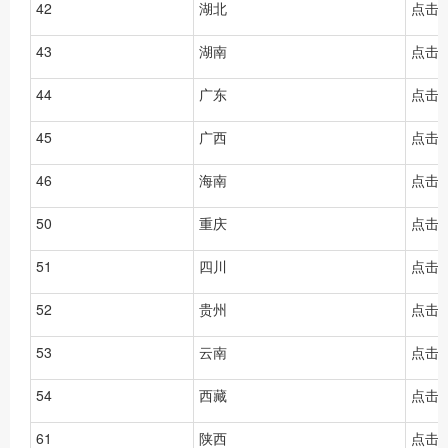
42
湖北
点击
43
湖南
点击
44
广东
点击
45
广西
点击
46
海南
点击
50
重庆
点击
51
四川
点击
52
贵州
点击
53
云南
点击
54
西藏
点击
61
陕西
点击