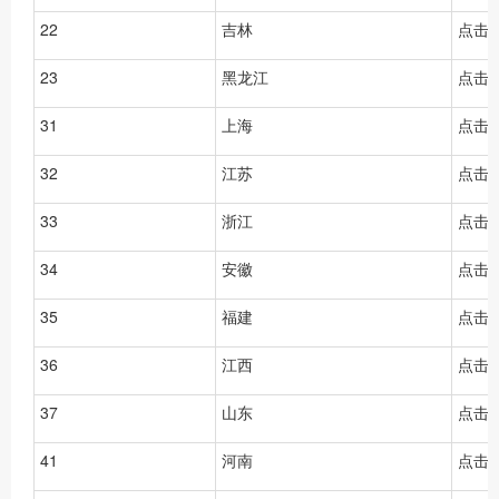
22
吉林
点击
23
黑龙江
点击
31
上海
点击
32
江苏
点击
33
浙江
点击
34
安徽
点击
35
福建
点击
36
江西
点击
37
山东
点击
41
河南
点击