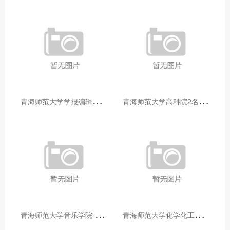
青
海师范大学学报编辑部赴大通县城关镇上毛佰胜村开展帮扶慰问活动
青
海师范大学高科院2名专家当选中国科学院院士
青
海师范大学音乐学院“青舞华章”本科舞蹈专业中期汇报圆满落幕
青
海师范大学化学化工学院开展铸牢中华民族共同体意识大讲堂活动