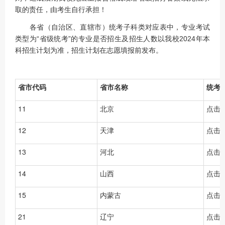
取的责任，由考生自行承担！
各省（自治区、直辖市）统考子科类对应表中，专业考试
类型为“省级统考”的专业是否招生及招生人数以我校2024年本
科招生计划为准，招生计划在志愿填报前发布。
省市代码
省市名称
统考
11
北京
点击
12
天津
点击
13
河北
点击
14
山西
点击
15
内蒙古
点击
21
辽宁
点击