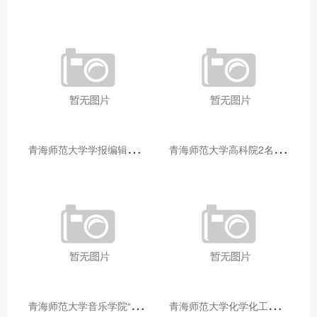
青
海师范大学学报编辑部赴大通县城关镇上毛佰胜村开展帮扶慰问活动
青
海师范大学高科院2名专家当选中国科学院院士
青
海师范大学音乐学院“青舞华章”本科舞蹈专业中期汇报圆满落幕
青
海师范大学化学化工学院开展铸牢中华民族共同体意识大讲堂活动