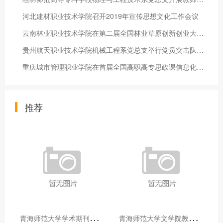
河北建材职业技术学院召开2019年宣传思想文化工作会议
云南林业职业技术学院在第二届全国林业草原创新创业大赛半决赛上
贵州航天职业技术学院机械工程系党总支举行党员突击队授旗仪式
重庆城市管理职业学院在首届全国高职高专思政课信息化建设专题培
推荐
青
海师范大学学术期刊两个专栏入选2025年青海省期刊重点专栏
青
海师范大学文学院教师赴山东省相关高校和学术机构交流学习