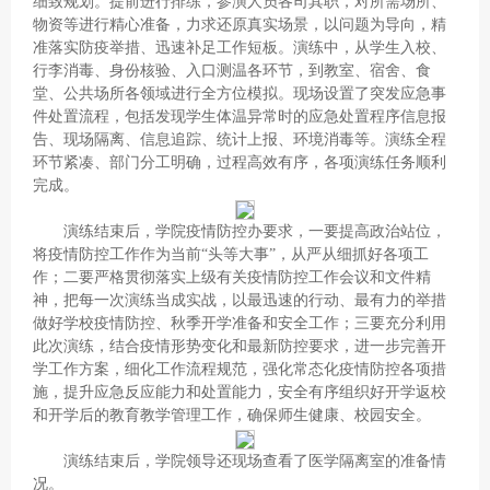
细致规划。提前进行排练，参演人员各司其职，对所需场所、
物资等进行精心准备，力求还原真实场景，以问题为导向，精
准落实防疫举措、迅速补足工作短板。演练中，从学生入校、
行李消毒、身份核验、入口测温各环节，到教室、宿舍、食
堂、公共场所各领域进行全方位模拟。现场设置了突发应急事
件处置流程，包括发现学生体温异常时的应急处置程序信息报
告、现场隔离、信息追踪、统计上报、环境消毒等。演练全程
环节紧凑、部门分工明确，过程高效有序，各项演练任务顺利
完成。
演练结束后，学院疫情防控办要求，一要提高政治站位，
将疫情防控工作作为当前“头等大事”，从严从细抓好各项工
作；二要严格贯彻落实上级有关疫情防控工作会议和文件精
神，把每一次演练当成实战，以最迅速的行动、最有力的举措
做好学校疫情防控、秋季开学准备和安全工作；三要充分利用
此次演练，结合疫情形势变化和最新防控要求，进一步完善开
学工作方案，细化工作流程规范，强化常态化疫情防控各项措
施，提升应急反应能力和处置能力，安全有序组织好开学返校
和开学后的教育教学管理工作，确保师生健康、校园安全。
演练结束后，学院领导还现场查看了医学隔离室的准备情
况。