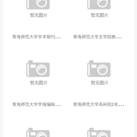
青
海师范大学学术期刊两个专栏入选2025年青海省期刊重点专栏
青
海师范大学文学院教师赴山东省相关高校和学术机构交流学习
青
海师范大学学报编辑部赴大通县城关镇上毛佰胜村开展帮扶慰问活动
青
海师范大学高科院2名专家当选中国科学院院士