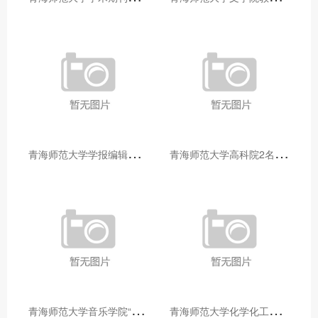
青
海师范大学学报编辑部赴大通县城关镇上毛佰胜村开展帮扶慰问活动
青
海师范大学高科院2名专家当选中国科学院院士
青
海师范大学音乐学院“青舞华章”本科舞蹈专业中期汇报圆满落幕
青
海师范大学化学化工学院开展铸牢中华民族共同体意识大讲堂活动