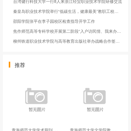
台湾健行科技大学一行8人来浙江经贸职业技术学院研修交流
秦皇岛职业技术学院举行“低碳生活，健康最美”教职工校园健走活
邵阳学院张平在李子园校区检查指导开学工作
焦作师范高等专科学校开展第二阶段“入户访民情、我来办实事” 阳光关爱行动
柳州铁道职业技术学院与高等教育出版社举办战略合作签约暨赠书仪
推荐
青
海师范大学学术期刊两个专栏入选2025年青海省期刊重点专栏
青
海师范大学文学院教师赴山东省相关高校和学术机构交流学习