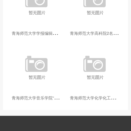
青
海师范大学学报编辑部赴大通县城关镇上毛佰胜村开展帮扶慰问活动
青
海师范大学高科院2名专家当选中国科学院院士
青
海师范大学音乐学院“青舞华章”本科舞蹈专业中期汇报圆满落幕
青
海师范大学化学化工学院开展铸牢中华民族共同体意识大讲堂活动