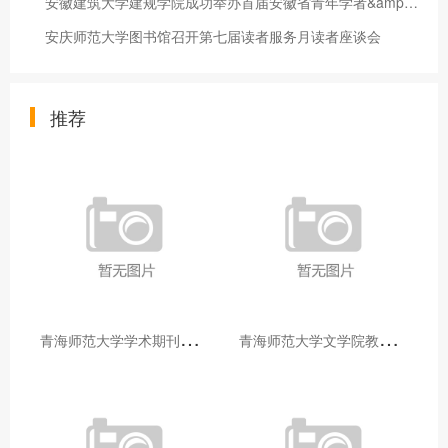
安徽建筑大学建规学院成功举办首届安徽省青年学者&amp;#8226;建筑师
安庆师范大学图书馆召开第七届读者服务月读者座谈会
推荐
青
海师范大学学术期刊两个专栏入选2025年青海省期刊重点专栏
青
海师范大学文学院教师赴山东省相关高校和学术机构交流学习