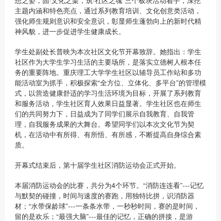
想之姿，固·文化之梁，筑·社区之魂”三个板块活动着手，深挖
主题内涵和特色亮点，通过系列教育培训、文化创意类活动，
强化师生规则意识和安全意识，彰显师生蓬勃向上的新时代精
神风貌，进一步促进学生健康成长。
学生处副处长普映为本次社区文化节开幕致辞。她指出：学生
社区作为大学生学习生活的主要场所，是落实立德树人根本任
务的重要阵地。重庆理工大学学生社区以辅导员工作站和多功
能活动室为抓手，积极探索“全方位、立体化、多平台”的管理模
式，以营造健康舒适的学习生活环境为目标，开展了系列教育
和服务活动，学生社区育人效果日益显著。学生社区也在师生
们的共同努力下，日益成为了同学们展示自我教育、自我管
理，自我服务成果的大舞台。希望同学们以本次文化节为契
机，在活动中有所得、有所悟、有所感，不断提高自身综合素
质。
开幕式结束后，第十届学生社区消防运动会正式开始。
本届消防运动会的比赛，共分为4个环节。“消防连连看”---记忆
与默契的碰撞，时间与速度的赛跑，用独特比拼，识消防器
材；“水带保龄球”---一条条水带，一秒秒时间，赛的是时间，
留的是欢乐；“最强大脑”---最佳的记忆，正确的拼接，是游