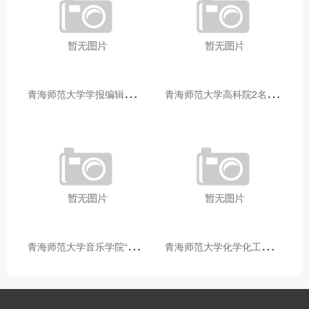
青
海师范大学学报编辑部赴大通县城关镇上毛佰胜村开展帮扶慰问活动
青
海师范大学高科院2名专家当选中国科学院院士
青
海师范大学音乐学院“青舞华章”本科舞蹈专业中期汇报圆满落幕
青
海师范大学化学化工学院开展铸牢中华民族共同体意识大讲堂活动