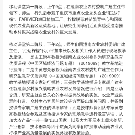
移动课堂第一阶段，上午9点，在潼南农业农村委胡广建主任带
领下，师生一行先后参观了重庆市重点农业龙头企业“汇达柠
檬”、FARIVIER旭田植物工厂、柠檬脱毒种苗繁育中心和国家
现代农业高新区蔬菜基地，让研究生同学们近距离感受潼南推
动乡村振兴战略农业农村的巨大发展。
移动课堂第二阶段，下午2点，师生们同潼南农业农村委胡广建
主任、“汇达柠檬”代小平董事长以及相关工作人员进行现场教学
及座谈。一是由王崇举教授为潼南农业农村委作为研究生教育
优质课程《中国区域经济问题专题》（2019069）教学基地进
行授牌；二是由黄志亮教授为潼南农业农村委胡广建主任作为
研究生教育优质课程《中国区域经济问题专题》（2019069）
教学基地授课专家进行授聘；三是教学基地授课专家胡广建主
任就潼南乡村振兴战略农业农村发展情况进行介绍；四是互动
交流，研究生就自己关心的乡村振兴战略的实施、农业产业集
群的打造、乡村生态宜居的建设等方面提出相关问题，并得到
授课专家胡广建主任的详细解答；五是授课师资团队专家黄志
亮教授结合参观及基地授课专家的现场教学进行发言讲话，从
加大农产品“一带一路”出口国家，以及大力开展本土需求创新、
产业创新、技术创新等四个层面为同学们讲授推动潼南农业及
柠檬产业高质量发展的实施路径和政策措施。