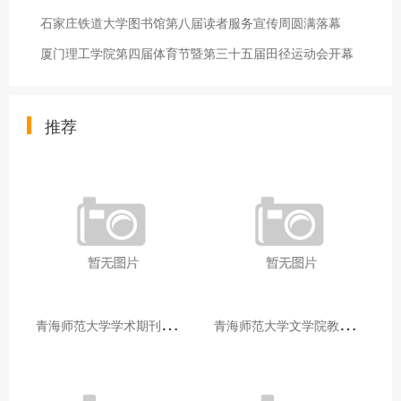
石家庄铁道大学图书馆第八届读者服务宣传周圆满落幕
厦门理工学院第四届体育节暨第三十五届田径运动会开幕
推荐
青
海师范大学学术期刊两个专栏入选2025年青海省期刊重点专栏
青
海师范大学文学院教师赴山东省相关高校和学术机构交流学习