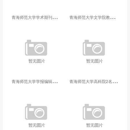
青
海师范大学学术期刊两个专栏入选2025年青海省期刊重点专栏
青
海师范大学文学院教师赴山东省相关高校和学术机构交流学习
青
海师范大学学报编辑部赴大通县城关镇上毛佰胜村开展帮扶慰问活动
青
海师范大学高科院2名专家当选中国科学院院士