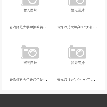
青
海师范大学学报编辑部赴大通县城关镇上毛佰胜村开展帮扶慰问活动
青
海师范大学高科院2名专家当选中国科学院院士
青
海师范大学音乐学院“青舞华章”本科舞蹈专业中期汇报圆满落幕
青
海师范大学化学化工学院开展铸牢中华民族共同体意识大讲堂活动