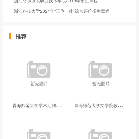
浙江纺织服装职业技术学院2019年招生章程
浙江科技大学2024年“三位一体”综合评价招生章程
推荐
青
海师范大学学术期刊两个专栏入选2025年青海省期刊重点专栏
青
海师范大学文学院教师赴山东省相关高校和学术机构交流学习