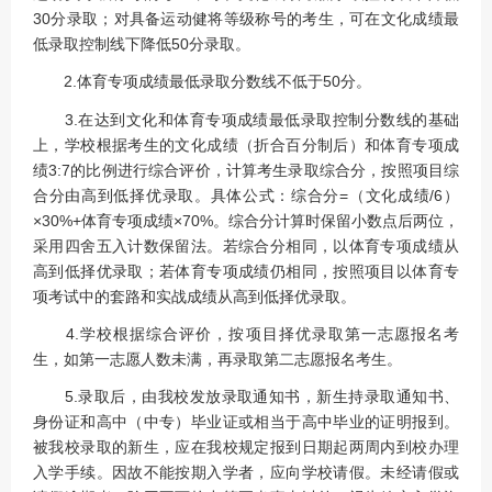
30分录取；对具备运动健将等级称号的考生，可在文化成绩最
低录取控制线下降低50分录取。
2.体育专项成绩最低录取分数线不低于50分。
3.在达到文化和体育专项成绩最低录取控制分数线的基础
上，学校根据考生的文化成绩（折合百分制后）和体育专项成
绩3:7的比例进行综合评价，计算考生录取综合分，按照项目综
合分由高到低择优录取。具体公式：综合分=（文化成绩/6）
×30%+体育专项成绩×70%。综合分计算时保留小数点后两位，
采用四舍五入计数保留法。若综合分相同，以体育专项成绩从
高到低择优录取；若体育专项成绩仍相同，按照项目以体育专
项考试中的套路和实战成绩从高到低择优录取。
4.学校根据综合评价，按项目择优录取第一志愿报名考
生，如第一志愿人数未满，再录取第二志愿报名考生。
5.录取后，由我校发放录取通知书，新生持录取通知书、
身份证和高中（中专）毕业证或相当于高中毕业的证明报到。
被我校录取的新生，应在我校规定报到日期起两周内到校办理
入学手续。因故不能按期入学者，应向学校请假。未经请假或