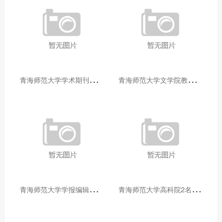
青
海师范大学学术期刊两个专栏入选2025年青海省期刊重点专栏
青
海师范大学文学院教师赴山东省相关高校和学术机构交流学习
青
海师范大学学报编辑部赴大通县城关镇上毛佰胜村开展帮扶慰问活动
青
海师范大学高科院2名专家当选中国科学院院士