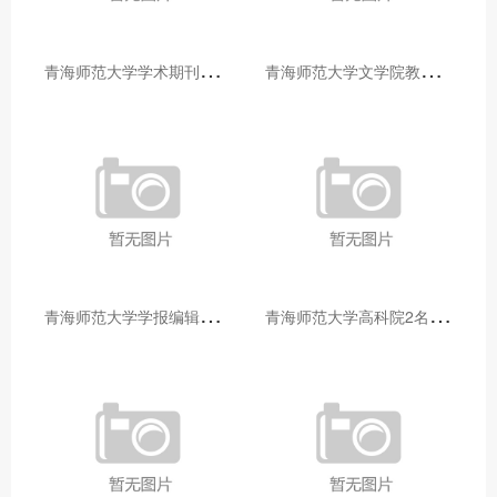
青
海师范大学学术期刊两个专栏入选2025年青海省期刊重点专栏
青
海师范大学文学院教师赴山东省相关高校和学术机构交流学习
青
海师范大学学报编辑部赴大通县城关镇上毛佰胜村开展帮扶慰问活动
青
海师范大学高科院2名专家当选中国科学院院士