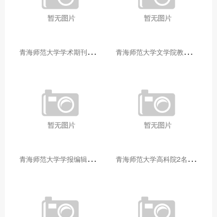
青
海师范大学学术期刊两个专栏入选2025年青海省期刊重点专栏
青
海师范大学文学院教师赴山东省相关高校和学术机构交流学习
青
海师范大学学报编辑部赴大通县城关镇上毛佰胜村开展帮扶慰问活动
青
海师范大学高科院2名专家当选中国科学院院士