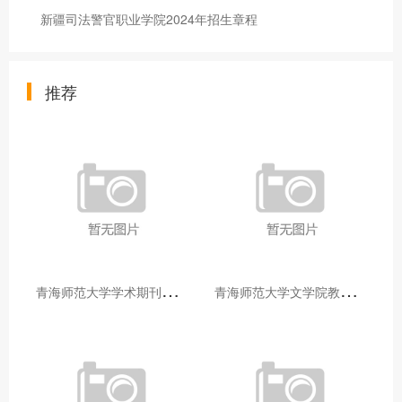
新疆司法警官职业学院2024年招生章程
推荐
青
海师范大学学术期刊两个专栏入选2025年青海省期刊重点专栏
青
海师范大学文学院教师赴山东省相关高校和学术机构交流学习