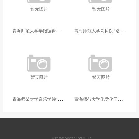
青
海师范大学学报编辑部赴大通县城关镇上毛佰胜村开展帮扶慰问活动
青
海师范大学高科院2名专家当选中国科学院院士
青
海师范大学音乐学院“青舞华章”本科舞蹈专业中期汇报圆满落幕
青
海师范大学化学化工学院开展铸牢中华民族共同体意识大讲堂活动
京ICP备09079197号-18