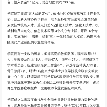
亩，投入资金2.1亿元，总占地面积约738.5亩。
学院锚定新疆“五大战略定位”，依托地区资源禀赋与工业产业优
势，以工科为核心办学特色，培养服务地方经济社会发展的高
素质技术技能人才。重点打造“石油化工技术、煤化工技术、机
械制造及自动化、信息技术应用”4个核心专业群，开设16个专
业。实施“招生—培养—就业”三元一体联动育人模式，构建与地
区现代产业适配的职业教育体系。
学院拥有一支政治可靠，师德高尚的教师队伍，现有教师136
人，副教授及以上18人，讲师47人，研究生57人。学院成立了
学术委员会，组建院级名师工作室6个。评选专业带头人22名、
骨干教师7名。聘请1名南京大学博士担任学院校企联合文教发
展中心主任，聘请新疆工程学院6名教授担任学院客座教授，邀
请塔河炼化等3家龙头企业高级工程师赴校开展专题讲座，逐步
健全学院客座教授库，完善教师专业发展组织体系。
学院成立以来高度重视学生创新创业暨职业技能能力提升的培
养，选派师生积极参加各级各类赛事，取得“2025年自治区职业