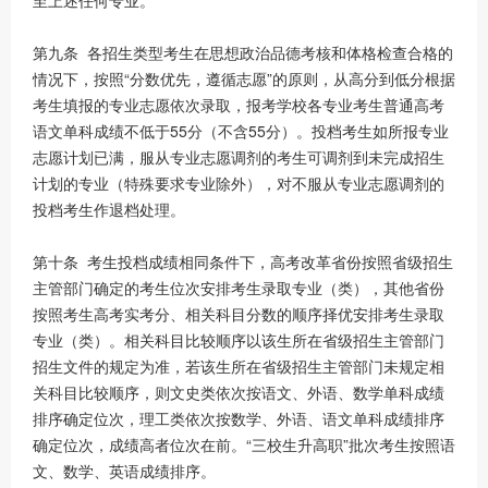
至上述任何专业。
第九条 各招生类型考生在思想政治品德考核和体格检查合格的
情况下，按照“分数优先，遵循志愿”的原则，从高分到低分根据
考生填报的专业志愿依次录取，报考学校各专业考生普通高考
语文单科成绩不低于55分（不含55分）。投档考生如所报专业
志愿计划已满，服从专业志愿调剂的考生可调剂到未完成招生
计划的专业（特殊要求专业除外），对不服从专业志愿调剂的
投档考生作退档处理。
第十条 考生投档成绩相同条件下，高考改革省份按照省级招生
主管部门确定的考生位次安排考生录取专业（类），其他省份
按照考生高考实考分、相关科目分数的顺序择优安排考生录取
专业（类）。相关科目比较顺序以该生所在省级招生主管部门
招生文件的规定为准，若该生所在省级招生主管部门未规定相
关科目比较顺序，则文史类依次按语文、外语、数学单科成绩
排序确定位次，理工类依次按数学、外语、语文单科成绩排序
确定位次，成绩高者位次在前。“三校生升高职”批次考生按照语
文、数学、英语成绩排序。