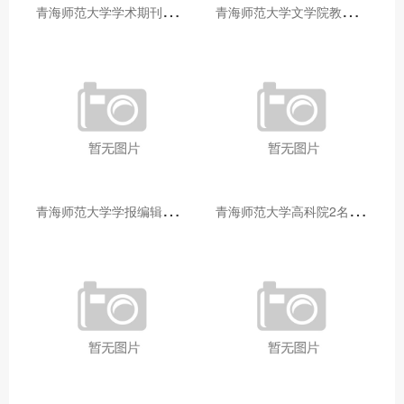
青
海师范大学学术期刊两个专栏入选2025年青海省期刊重点专栏
青
海师范大学文学院教师赴山东省相关高校和学术机构交流学习
青
海师范大学学报编辑部赴大通县城关镇上毛佰胜村开展帮扶慰问活动
青
海师范大学高科院2名专家当选中国科学院院士