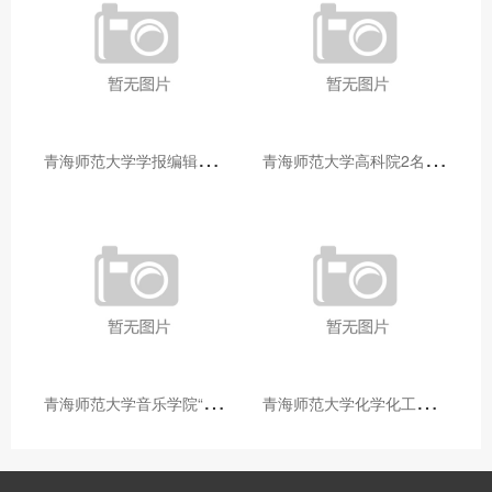
青
海师范大学学报编辑部赴大通县城关镇上毛佰胜村开展帮扶慰问活动
青
海师范大学高科院2名专家当选中国科学院院士
青
海师范大学音乐学院“青舞华章”本科舞蹈专业中期汇报圆满落幕
青
海师范大学化学化工学院开展铸牢中华民族共同体意识大讲堂活动