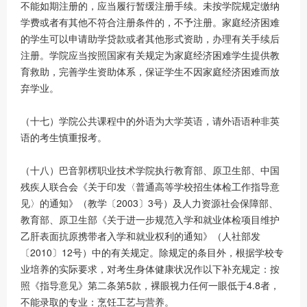
不能如期注册的，应当履行暂缓注册手续。未按学院规定缴纳
学费或者有其他不符合注册条件的，不予注册。家庭经济困难
的学生可以申请助学贷款或者其他形式资助，办理有关手续后
注册。学院应当按照国家有关规定为家庭经济困难学生提供教
育救助，完善学生资助体系，保证学生不因家庭经济困难而放
弃学业。
（十七）学院公共课程中的外语为大学英语，请外语语种非英
语的考生慎重报考。
（十八）巴音郭楞职业技术学院执行教育部、原卫生部、中国
残疾人联合会《关于印发〈普通高等学校招生体检工作指导意
见〉的通知》（教学〔2003〕3号）及人力资源社会保障部、
教育部、原卫生部《关于进一步规范入学和就业体检项目维护
乙肝表面抗原携带者入学和就业权利的通知》（人社部发
〔2010〕12号）中的有关规定。除规定的条目外，根据学校专
业培养的实际要求，对考生身体健康状况作以下补充规定：按
照《指导意见》第二条第5款，裸眼视力任何一眼低于4.8者，
不能录取的专业：烹饪工艺与营养。