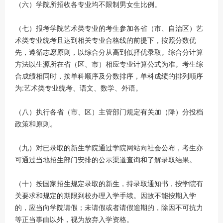
（六）学院所招收各专业均不限制男女生比例。
（七）报考学院艺术类专业的考生参加各省（市、自治区）艺
术类专业统考且达到相关专业合格线的前提下，按照分数优
先，遵循志愿原则，以综合分从高到低择优录取。综合分计算
方法以生源所在省（区、市）相应专业计算公式为准。考生综
合成绩相同时，按单科顺序及分数排序，单科成绩的排列顺序
为:艺术类专业统考、语文、数学、外语。
（八）执行各省（市、区）主管部门规定有关加（降）分投档
政策和原则。
（九）对已录取的新生学院通过学院网站向社会公布，考生亦
可通过当地招生部门安排的公示渠道查询和了解录取结果。
（十）按国家招生规定录取的新生，持录取通知书，按学院有
关要求和规定的期限到校办理入学手续。因故不能按期入学
的，应当向学院请假；未请假或者请假逾期的，除因不可抗力
等正当事由以外，视为放弃入学资格。