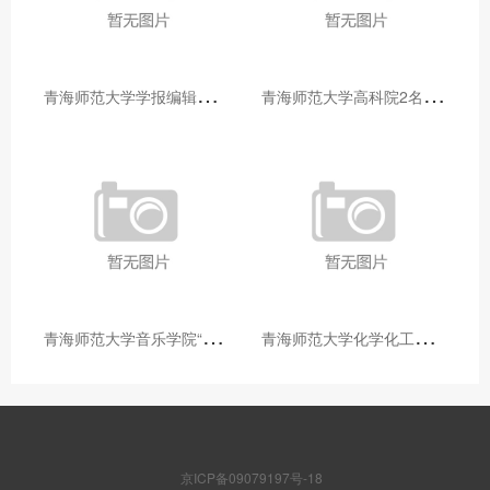
青
海师范大学学报编辑部赴大通县城关镇上毛佰胜村开展帮扶慰问活动
青
海师范大学高科院2名专家当选中国科学院院士
青
海师范大学音乐学院“青舞华章”本科舞蹈专业中期汇报圆满落幕
青
海师范大学化学化工学院开展铸牢中华民族共同体意识大讲堂活动
京ICP备09079197号-18