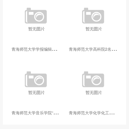
青
海师范大学学报编辑部赴大通县城关镇上毛佰胜村开展帮扶慰问活动
青
海师范大学高科院2名专家当选中国科学院院士
青
海师范大学音乐学院“青舞华章”本科舞蹈专业中期汇报圆满落幕
青
海师范大学化学化工学院开展铸牢中华民族共同体意识大讲堂活动