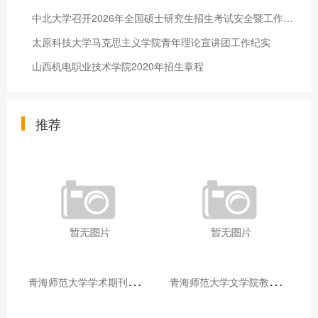
中北大学召开2026年全国硕士研究生招生考试安全暨工作布置会
太原科技大学马克思主义学院青年理论宣讲团工作纪实
山西机电职业技术学院2020年招生章程
推荐
青
海师范大学学术期刊两个专栏入选2025年青海省期刊重点专栏
青
海师范大学文学院教师赴山东省相关高校和学术机构交流学习