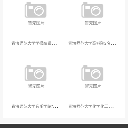
青
海师范大学学报编辑部赴大通县城关镇上毛佰胜村开展帮扶慰问活动
青
海师范大学高科院2名专家当选中国科学院院士
青
海师范大学音乐学院“青舞华章”本科舞蹈专业中期汇报圆满落幕
青
海师范大学化学化工学院开展铸牢中华民族共同体意识大讲堂活动