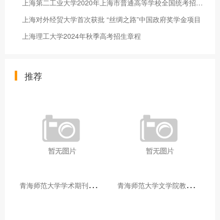
上海第二工业大学2020年上海市普通高等学校全国统考招生章程 （秋季统一高考）
上海对外经贸大学首次获批 “丝绸之路”中国政府奖学金项目
上海理工大学2024年秋季高考招生章程
推荐
青
海师范大学学术期刊两个专栏入选2025年青海省期刊重点专栏
青
海师范大学文学院教师赴山东省相关高校和学术机构交流学习