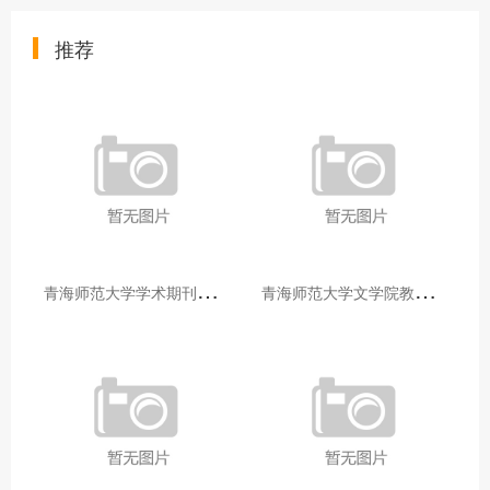
推荐
青
海师范大学学术期刊两个专栏入选2025年青海省期刊重点专栏
青
海师范大学文学院教师赴山东省相关高校和学术机构交流学习