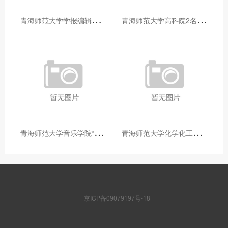
青
海师范大学学报编辑部赴大通县城关镇上毛佰胜村开展帮扶慰问活动
青
海师范大学高科院2名专家当选中国科学院院士
青
海师范大学音乐学院“青舞华章”本科舞蹈专业中期汇报圆满落幕
青
海师范大学化学化工学院开展铸牢中华民族共同体意识大讲堂活动
京ICP备09079197号-18