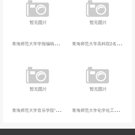
青
海师范大学学报编辑部赴大通县城关镇上毛佰胜村开展帮扶慰问活动
青
海师范大学高科院2名专家当选中国科学院院士
青
海师范大学音乐学院“青舞华章”本科舞蹈专业中期汇报圆满落幕
青
海师范大学化学化工学院开展铸牢中华民族共同体意识大讲堂活动