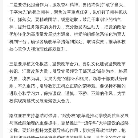
二是要强化担当作为，激发奋斗精神。要始终保持“敢字当头、
干字为先”的担当精神，聚焦改革重点任务，以钉钉子精神抓执
行、抓落实。要精诚团结，锐意进取，鼓足干事创业的精气
神，提升任务落实的执行力，充分激发内生动力，把党的政治
优势转化为高质量发展动力源泉、把党的组织体系转化为育人
机制平台，确保各项改革举措落到实处、取得实效，推动学校
核心竞争力和治理效能双提升。
三是要厚植文化根基，凝聚改革合力。要以文化建设凝聚改革
共识、汇聚改革力量，引导党员领导干部形成“诚信为本、格局
为要、境界为魂、大局为先”的襟怀和格局。领导干部要以身作
则，率先垂范，引导教职工树立正确的荣辱观。要保持不懈的
进取心和学习力，保持谦虚、谨慎、不骄、不躁的作风，为学
校实现跨越式发展凝聚强大合力。
路红显在主持总结时强调，“院办校”改革是推动学校高质量发展
与高效能治理的重要抓手，更是推进“一流学科”大学建设的战略
支撑。要始终坚持党委领导核心作用，切实提高政治站位，把
思想和行动统一到学校党委的决策部署上来，以高度的责任感