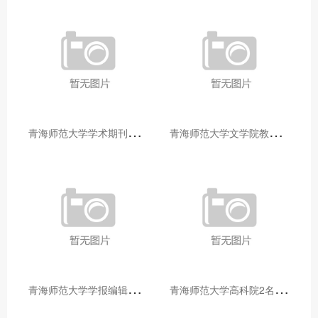
青
海师范大学学术期刊两个专栏入选2025年青海省期刊重点专栏
青
海师范大学文学院教师赴山东省相关高校和学术机构交流学习
青
海师范大学学报编辑部赴大通县城关镇上毛佰胜村开展帮扶慰问活动
青
海师范大学高科院2名专家当选中国科学院院士