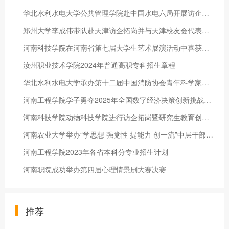
华北水利水电大学公共管理学院赴中国水电六局开展访企拓岗促就业活动
郑州大学李成伟带队赴天津访企拓岗并与天津校友会代表座谈
河南科技学院在河南省第七届大学生艺术展演活动中喜获佳绩
汝州职业技术学院2024年普通高职专科招生章程
华北水利水电大学承办第十二届中国消防协会青年科学家论坛暨中国科协青年人才托举工程博士生专项论坛在郑州举办
河南工程学院学子勇夺2025年全国数字经济决策创新挑战赛总决赛二等奖
河南科技学院动物科技学院进行访企拓岗暨研究生教育创新培养基地签约仪式
河南农业大学举办“学思想 强党性 提能力 创一流”中层干部培训班
河南工程学院2023年各省本科分专业招生计划
河南职院成功举办第四届心理情景剧大赛决赛
推荐