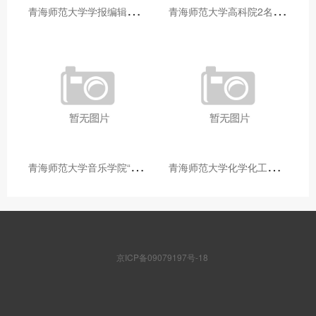
青
海师范大学学报编辑部赴大通县城关镇上毛佰胜村开展帮扶慰问活动
青
海师范大学高科院2名专家当选中国科学院院士
青
海师范大学音乐学院“青舞华章”本科舞蹈专业中期汇报圆满落幕
青
海师范大学化学化工学院开展铸牢中华民族共同体意识大讲堂活动
京ICP备09079197号-18