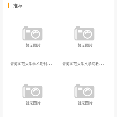
推荐
青
海师范大学学术期刊两个专栏入选2025年青海省期刊重点专栏
青
海师范大学文学院教师赴山东省相关高校和学术机构交流学习