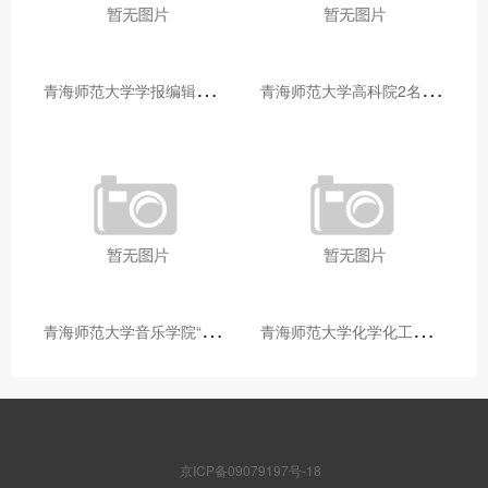
青
海师范大学学报编辑部赴大通县城关镇上毛佰胜村开展帮扶慰问活动
青
海师范大学高科院2名专家当选中国科学院院士
青
海师范大学音乐学院“青舞华章”本科舞蹈专业中期汇报圆满落幕
青
海师范大学化学化工学院开展铸牢中华民族共同体意识大讲堂活动
京ICP备09079197号-18