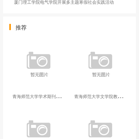
厦门理工学院电气学院开展多主题寒假社会实践活动
推荐
青
海师范大学学术期刊两个专栏入选2025年青海省期刊重点专栏
青
海师范大学文学院教师赴山东省相关高校和学术机构交流学习