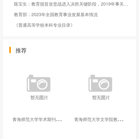
陈宝生：教育脱贫攻坚战进入决胜关键阶段，2019年事关攻坚战总体
教育部：2023年全国教育事业发展基本情况
《普通高等学校本科专业目录》
推荐
青
海师范大学学术期刊两个专栏入选2025年青海省期刊重点专栏
青
海师范大学文学院教师赴山东省相关高校和学术机构交流学习