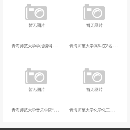
青
海师范大学学报编辑部赴大通县城关镇上毛佰胜村开展帮扶慰问活动
青
海师范大学高科院2名专家当选中国科学院院士
青
海师范大学音乐学院“青舞华章”本科舞蹈专业中期汇报圆满落幕
青
海师范大学化学化工学院开展铸牢中华民族共同体意识大讲堂活动