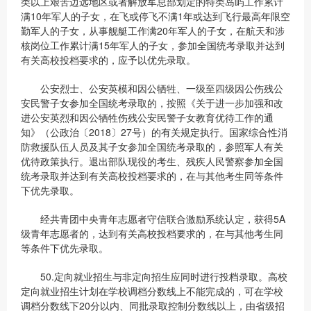
类以上艰苦边远地区或者解放军总部划定的特类岛屿工作累计
满10年军人的子女，在飞或停飞不满1年或达到飞行最高年限空
勤军人的子女，从事舰艇工作满20年军人的子女，在航天和涉
核岗位工作累计满15年军人的子女，参加全国统考录取并达到
有关高校投档要求的，应予以优先录取。
公安烈士、公安英模和因公牺牲、一级至四级因公伤残公
安民警子女参加全国统考录取的，按照《关于进一步加强和改
进公安英烈和因公牺牲伤残公安民警子女教育优待工作的通
知》（公政治〔2018〕27号）的有关规定执行。国家综合性消
防救援队伍人员及其子女参加全国统考录取的，参照军人有关
优待政策执行。退出部队现役的考生、残疾人民警察参加全国
统考录取并达到有关高校投档要求的，在与其他考生同等条件
下优先录取。
经共青团中央青年志愿者守信联合激励系统认定，获得5A
级青年志愿者的，达到有关高校投档要求的，在与其他考生同
等条件下优先录取。
50.定向就业招生与非定向招生应同时进行投档录取。高校
定向就业招生计划在学校调档分数线上不能完成的，可在学校
调档分数线下20分以内、同批录取控制分数线以上，由省级招