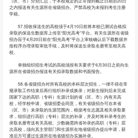
（区、市）分别汇总，于本校规定的正常报到截止日期后20日
之内报送有关生源所在省级招办。严禁高校为未报到考生注册
学籍。
57.招收保送生的高校须于4月10日前将本校已测试合格拟
录取的保送生数据库上传至“阳光高考”平台。有关生源所在省级
招办应于4月20日前在“阳光高考”平台上审核确认后下载数据并
按程序办理录取审批手续，及时将保送生录取名册寄至相关高
校。
单独组织招生考试的高校须按有关要求于6月30日之前向生
源所在省级招办报送有关拟录取数据和书面报告。
58.各省级招办对所有高校的本科层次招生，一律不得在常
规录取工作结束后再行组织补录或换录；对新生报到后未完成
国家下达的高职（专科）生源计划的省（区、市）内有关高
校，经学校申请、省级招委会同意，有关省级招办可在本省
（区、市）未录取的生源范围内，根据考生志愿及相关录取要
求，组织进行高职（专科）层次的补录，并及时将补录考生的
录取名册寄送有关高校。少数确需跨省补录的高职（专科）层
次高校，须向其主管部门和生源所在地省级招办提出申请，获
准后方可通过生源所在地省级招办实施补录。