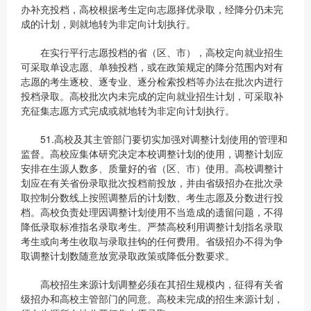
办补充投档，高校根据考生定向志愿择优录取，经降分仍未完
成的计划，则就地转为非定向计划执行。
在实行平行志愿投档的省（区、市），高校定向就业招生
可采取单设志愿、单独投档，或在政策规定的降分范围内对有
志愿的考生逐校、逐专业、逐分检索投档等办法在批次内进行
投档录取。高校批次内未完成的定向就业招生计划，可采取补
充征集志愿方式完成或就地转为非定向计划执行。
51.高校及其主管部门要切实加强对调整计划使用的管理和
监督。高校应集体研究决定本校调整计划的使用，调整计划应
安排在生源人数多、质量好的省（区、市）使用。高校调整计
划应在有关省份录取批次投档前投放，并由省级招办在批次录
取控制分数线上按照调整后的计划数、考生志愿及分数进行投
档。高校负责处理因调整计划使用不当造成的遗留问题，不得
降低录取标准指名录取考生。严禁高校利用调整计划指名录取
考生或向考生收取与录取挂钩的任何费用。省级招办不得为争
取调整计划数随意放宽录取政策或降低分数要求。
高校招生来源计划调整必须在其招生规模内，征得有关省
级招办和高校主管部门的同意。高校未完成的招生来源计划，