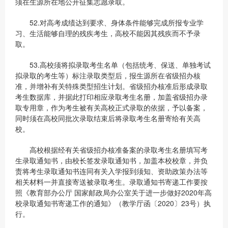
须在生源所在地公开征集志愿录取。
52.对高考成绩达到要求、身体条件能够完成所报专业学
习、生活能够自理的残疾考生，高校不能因其残疾而不予录
取。
53.高校须将拟录取考生名单（包括统考、保送、单独考试
拟录取的考生等）标注录取类型后，报生源所在省级招办核
准，并增补有关特殊类型招生计划。省级招办核准后形成录取
考生数据库，并据此打印相应录取考生名册，加盖省级招办录
取专用章，作为考生被有关高校正式录取的依据，予以备案，
同时须在高校同批次录取结束后将录取考生名册寄给有关高
校。
高校根据经有关省级招办核准备案的录取考生名册填写考
生录取通知书，由校长签发录取通知书，加盖本校校章，并负
责将考生录取通知书连同有关入学报到须知、资助政策办法等
相关材料一并直接寄送被录取考生。录取通知书寄递工作要按
照《教育部办公厅 国家邮政局办公室关于进一步做好2020年高
校录取通知书寄递工作的通知》（教学厅函〔2020〕23号）执
行。