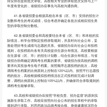
得安排在提前批次录取。高校相关专业的录取批次安排与上一
年度有变化的，省级招办应事先与高校沟通协商。
41.各省级招委会根据高校在本省（区、市）安排的招生计
划数和考生的考试成绩，综合考虑并确定各批次或相应招生类
型的录取控制分数线。
42.各省级招委会和高校要结合本省（区、市）和本校的实
际情况，科学合理制定投档录取规则，并及时向社会公布，妥
善处理好考生成绩与志愿的关系。省级招办应向社会公布投档
规则，在投档前向各有关高校提供生源分布情况。高校要根据
在生源省（区、市）的招生计划数，结合生源分布情况，与省
级招办协商确定调阅考生档案的要求。省级招办按高校的调档
要求向其投放考生电子档案。按照顺序志愿投档的批次，高校
调阅考生档案的比例原则上控制在120%以内。按照平行志愿投
档的批次，高校根据模拟投档情况在正式投档前完成计划调
整，调档比例原则上控制在105%以内，并确保符合录取规则的
调档考生能够录取。
43.高校和省级招办应按照“学校负责、招办监督”的原则实
施新生录取工作。高校应按照向社会公布的招生章程中的录取
规则进行录取。对思想政治品德考核合格、身体健康状况符合