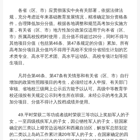
各省（区、市）应贯彻落实中央有关部署，依据法律法
规，充分考虑近年来基础教育发展情况，精准确定加分资格条
件，合理降低加分分值。根据各地调整和规范高考加分实施方
案，有关省（区、市）地方性加分政策仅适用于向本省（区、
市）所属高校投档时使用，且分值不得超过20分，同时不得与
其他项目分值（包括第46条、第47条规定的分值）累加。所有
高考加分项目及分值均不得用于高校不安排分省招生计划的艺
术类专业、高水平艺术团、高水平运动队、高校专项计划等招
生项目。
凡符合第46条、第47条有关情形和有关省（区、市）自行
增加的政策性照顾项目的考生，必须经过本人申报、有关部门
审核、省地校三级网上公示后方能予以认可。高级中等教育学
校还须按有关规定公示到考生所在班级。未经公示的考生及其
加分项目、分值不得计入投档成绩并使用。
49.平时荣获二等功或者战时荣获三等功以上奖励军人的子
女，一至四级残疾军人的子女，因公牺牲军人的子女，驻国家
确定的三类以上艰苦边远地区和西藏自治区，解放军总部划定
的二类以上岛屿工作累计满20年军人的子女，在国家确定的四