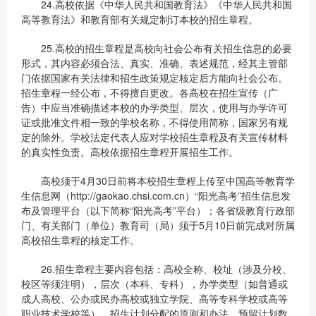
24.高校依据《中华人民共和国教育法》《中华人民共和国
高等教育法》和教育部有关规定制订本校的招生章程。
25.高校的招生章程是高校向社会公布有关招生信息的必要
形式，其内容必须合法、真实、准确、表述规范，经其主管部
门依据国家有关法律和招生政策规定核定后方能向社会公布。
招生章程一经公布，不得擅自更改。各高校在招生宣传（广
告）中应当准确描述本校的办学类型、层次，使用与办学许可
证或批准文件相一致的学校名称，不得使用简称，国家另有规
定的除外。学校法定代表人应对学校招生章程及有关宣传材料
的真实性负责。高校依据招生章程开展招生工作。
高校须于4月30日前将本校招生章程上传至中国高等教育学
生信息网（http://gaokao.chsi.com.cn）“阳光高考”招生信息发
布及管理平台（以下简称“阳光高考”平台）；各省级教育行政部
门、有关部门（单位）教育司（局）须于5月10日前完成对所属
高校招生章程的核定工作。
26.招生章程主要内容包括：高校全称、校址（涉及分校、
校区等须注明），层次（本科、专科），办学类型（如普通或
成人高校、公办或民办高校或独立学院、高等专科学校或高等
职业技术学校等），招生计划分配的原则和办法，预留计划数