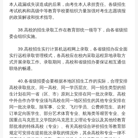
本人疏漏或失误造成的后果，由考生本人承担责任。各级招生
考试机构和高级中等教育学校要组织力量加强对考生志愿填报
的政策解读和技术指导。
38.高校的招生录取工作在教育部统一领导下，由各省级招
委会组织实施。
39.高校招生实行计算机远程网上录取，各省级招办应全面
实行远程录取管理模式，各高校应在校内采取远程异地录取方
式开展录取工作。录取期间，高校和省级招办要保证相互通信
联络的畅通。
40.各省级招委会要根据本地区招生工作的实际，合理安排
高校录取批次。同一高校、同一学历层次、同一招生类型的招
生计划在同一省（区、市）原则上安排在同一批次录取。高校
中外合作办学专业须与高校在同一地区招生的其他专业安排在
同一批次录取。除军事、公安、飞行学员、公费师范生、农村
订单定向医学生、部分艺术体育专业、航海类等艰苦专业、全
国重点马克思主义学院的马克思主义理论专业以及其他经教育
部批准的特殊高校（专业）、有关高校综合评价招生等教育部
规定可安排在提前批次录取的情况外，其余高校和专业一律不