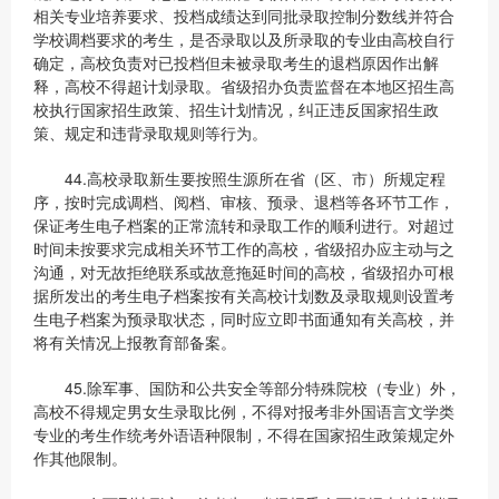
相关专业培养要求、投档成绩达到同批录取控制分数线并符合
学校调档要求的考生，是否录取以及所录取的专业由高校自行
确定，高校负责对已投档但未被录取考生的退档原因作出解
释，高校不得超计划录取。省级招办负责监督在本地区招生高
校执行国家招生政策、招生计划情况，纠正违反国家招生政
策、规定和违背录取规则等行为。
44.高校录取新生要按照生源所在省（区、市）所规定程
序，按时完成调档、阅档、审核、预录、退档等各环节工作，
保证考生电子档案的正常流转和录取工作的顺利进行。对超过
时间未按要求完成相关环节工作的高校，省级招办应主动与之
沟通，对无故拒绝联系或故意拖延时间的高校，省级招办可根
据所发出的考生电子档案按有关高校计划数及录取规则设置考
生电子档案为预录取状态，同时应立即书面通知有关高校，并
将有关情况上报教育部备案。
45.除军事、国防和公共安全等部分特殊院校（专业）外，
高校不得规定男女生录取比例，不得对报考非外国语言文学类
专业的考生作统考外语语种限制，不得在国家招生政策规定外
作其他限制。