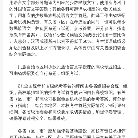
用语言文字部分可翻译为相应的少数民族文字，使用所考科目
的外国语言文字答题；其他各科可翻译成相应的少数民族文
字，用相应的少数民族规范语言文字答题。翻译工作由省级招
生考试机构负责。有关省（区）在考汉语的同时，也可以考少
数民族语文，并负责命题（试题、参考答案、评分参考、指南
报教育部备案）。汉语和少数民族语文的成绩分别按一定比例
计入总分，汉语成绩所占比例不得低于50%。考生汉语成绩必
须达到合格及以上水平方能录取。具体要求由有关省级招委会
结合实际确定。
民族自治地区用少数民族语言文字授课的高校专业招生，
可由省级招委会自行命题，组织考试。
21.全国统考和省级统考答卷的评阅由各省级招委会统一组
织，高校单独组织的招生考试答卷的评阅由各高校组织。有关
省（区、市）和高校可根据命题机构提供的参考答案、评分参
考（指南），结合本地区、本校考生答题实际情况，制订评分
细则。各省级招委会和高校要采取切实措施，加强评卷管理，
确保评卷过程安全、结果准确。
各省（区、市）应加强评卷基地建设，高校有责任承担评
卷工作任务。各省（区、市）要严格按照网上评卷有关工作要