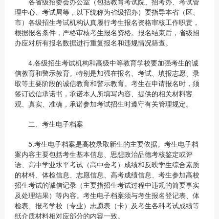
各省级招委会办公室（包括教育考试院、招考办、考试管
理中心、考试局等，以下统称为省级招办）要指导本省（区、
市）各级招生考试机构认真履行考生报名资格审核工作职责，
根据报名条件，严格审核考生报名资格。报名结束后，省级招
办应对所有报名数据进行重复报名和违规情况筛查。
4.各级招生考试机构和高级中等教育学校要加强考生的诚
信教育和警示教育。特别是加强在报名、考试、填报志愿、录
取等主要阶段的诚信教育和警示教育。考生在申请报名时，须
签订诚信承诺书，承诺本人所填写内容、提供的相关材料客
观、真实、准确，承诺参加考试招生时遵守有关管理规定。
二、考生电子档案
5.考生电子档案是高校录取新生的主要依据。考生电子档
案内容主要包括考生基本信息、思想政治品德考核鉴定或评
语、高中学业水平考试（高中会考）成绩和反映学生综合素质
的材料、体检信息、志愿信息、高考成绩信息、考生参加高校
招生考试的诚信记录（主要指招生考试过程中违规的简要事实
及处理结果）等内容。考生电子档案须与考生报名登记表、体
检表、报考学校（专业）志愿表（卡）及考生各科考试成绩等
纸介质材料相对应部分的内容一致。