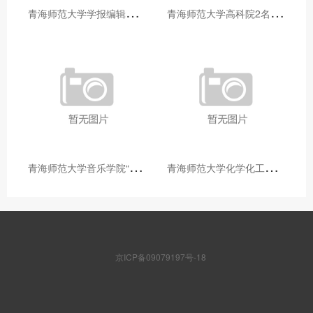
青
海师范大学学报编辑部赴大通县城关镇上毛佰胜村开展帮扶慰问活动
青
海师范大学高科院2名专家当选中国科学院院士
青
海师范大学音乐学院“青舞华章”本科舞蹈专业中期汇报圆满落幕
青
海师范大学化学化工学院开展铸牢中华民族共同体意识大讲堂活动
京ICP备09079197号-18