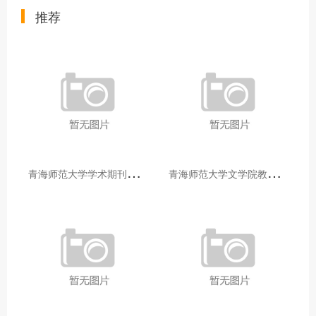
推荐
青
海师范大学学术期刊两个专栏入选2025年青海省期刊重点专栏
青
海师范大学文学院教师赴山东省相关高校和学术机构交流学习