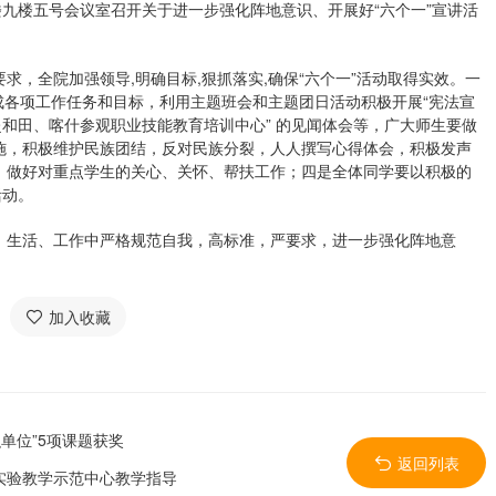
九楼五号会议室召开关于进一步强化阵地意识、开展好“六个一”宣讲活
全院加强领导,明确目标,狠抓落实,确保“六个一”活动取得实效。一
完成各项工作任务和目标，利用主题班会和主题团日活动积极开展“宪法宣
赴和田、喀什参观职业技能教育培训中心” 的见闻体会等，广大师生要做
施，积极维护民族团结，反对民族分裂，人人撰写心得体会，积极发声
，做好对重点学生的关心、关怀、帮扶工作；四是全体同学要以积极的
活动。
生活、工作中严格规范自我，高标准，严要求，进一步强化阵地意
加入收藏
织单位”5项课题获奖
返回列表
实验教学示范中心教学指导