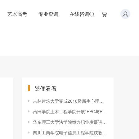
艺术高考
专业查询
在线咨询
随便看看
吉林建筑大学完成2018级新生心理普查工作
莆田学院土木工程学院开展“EPC与PPP项目承包模式解读”主题讲座
华东理工大学法学院举办职业发展讲座 漫谈律师核心素养
四川工商学院电子信息工程学院获教育部产学合作协同育人项目立项