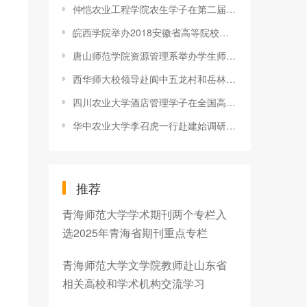
仲恺农业工程学院农生学子在第二届广东地区昆虫标本制作大赛取得
皖西学院举办2018安徽省高等院校师生版画作品巡展
唐山师范学院资源管理系举办学生师范技能“三笔字”比赛
西华师大校领导赴阆中五龙村和岳林垭村调研
四川农业大学酒店管理学子在全国高校商业精英挑战赛酒店管理实践
华中农业大学李召虎一行赴建始调研推进学校定点扶贫工作
推荐
青海师范大学学术期刊两个专栏入
选2025年青海省期刊重点专栏
青海师范大学文学院教师赴山东省
相关高校和学术机构交流学习