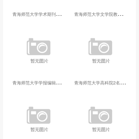
青
海师范大学学术期刊两个专栏入选2025年青海省期刊重点专栏
青
海师范大学文学院教师赴山东省相关高校和学术机构交流学习
青
海师范大学学报编辑部赴大通县城关镇上毛佰胜村开展帮扶慰问活动
青
海师范大学高科院2名专家当选中国科学院院士