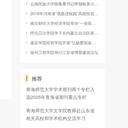
云南民族大学陈鲁雁书记带领检查小组对党支部规范化建设达标创建
2018年河南省“戏曲进校园”高校组巡演在新乡医学院举行
南京财经大学经济学院举办“一张统计图，峥嵘改革路”统计图征集
呼伦贝尔学院学子在内蒙古自治区第一届“欧倍尔杯”大学生化工实
嘉应学院经管学院开展“弘扬爱国奋斗精神&amp;#8226;建功立业新时代
徐州工程学院举行江苏省博爱建筑论坛
推荐
青海师范大学学术期刊两个专栏入
选2025年青海省期刊重点专栏
青海师范大学文学院教师赴山东省
相关高校和学术机构交流学习