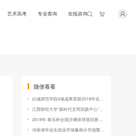
艺术高考
专业查询
在线咨询
随便看看
白城师范学院4项成果荣获2018年吉林省教学成果奖
江西财经大学“新时代文明实践中心”正式揭牌成立
2018年·泰乐杯全国沙滩排球巡回赛总决赛在海口经济学院精彩开赛
河南省毕业生就业市场豫南分市场暨信阳师范学院2019届毕业生冬季