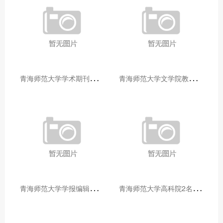
青
海师范大学学术期刊两个专栏入选2025年青海省期刊重点专栏
青
海师范大学文学院教师赴山东省相关高校和学术机构交流学习
青
海师范大学学报编辑部赴大通县城关镇上毛佰胜村开展帮扶慰问活动
青
海师范大学高科院2名专家当选中国科学院院士