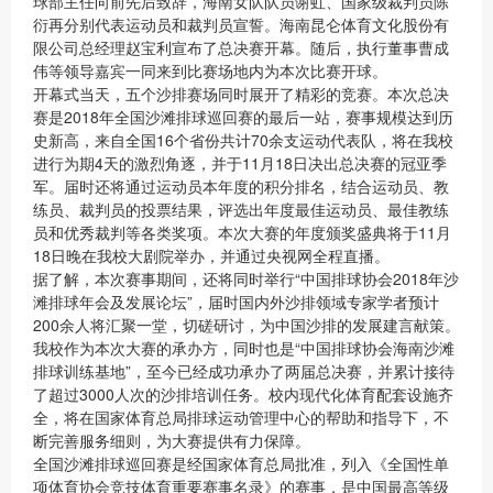
球部主任向前先后致辞，海南女队队员谢虹、国家级裁判员陈
衍再分别代表运动员和裁判员宣誓。海南昆仑体育文化股份有
限公司总经理赵宝利宣布了总决赛开幕。随后，执行董事曹成
伟等领导嘉宾一同来到比赛场地内为本次比赛开球。
开幕式当天，五个沙排赛场同时展开了精彩的竞赛。本次总决
赛是
2018年全国沙滩排球巡回赛的最后一站，赛事规模达到历
史新高，来自全国16个省份共计70余支运动代表队，将在我校
进行为期4天的激烈角逐，并于11月18日决出总决赛的冠亚季
军。届时还将通过运动员本年度的积分排名，结合运动员、教
练员、裁判员的投票结果，评选出年度最佳运动员、最佳教练
员和优秀裁判等各类奖项。本次大赛的年度颁奖盛典将于11月
18日晚在我校大剧院举办，并通过央视网全程直播。
据了解，本次赛事期间，还将同时举行
“中国排球协会2018年沙
滩排球年会及发展论坛”，届时国内外沙排领域专家学者预计
200余人将汇聚一堂，切磋研讨，为中国沙排的发展建言献策。
我校作为本次大赛的承办方，同时也是
“中国排球协会海南沙滩
排球训练基地”，至今已经成功承办了两届总决赛，并累计接待
了超过3000人次的沙排培训任务。校内现代化体育配套设施齐
全，将在国家体育总局排球运动管理中心的帮助和指导下，不
断完善服务细则，为大赛提供有力保障。
全国沙滩排球巡回赛是经国家体育总局批准，列入《全国性单
项体育协会竞技体育重要赛事名录》的赛事，是中国最高等级