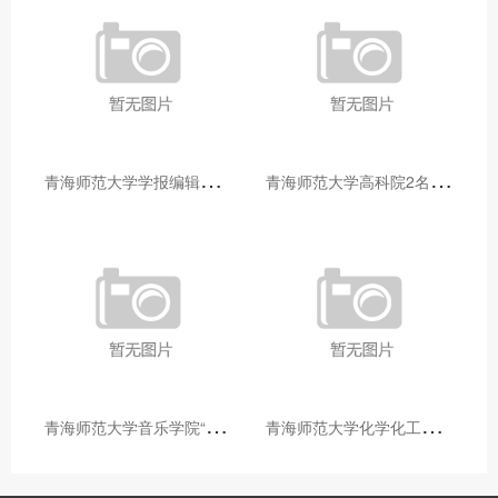
青
海师范大学学报编辑部赴大通县城关镇上毛佰胜村开展帮扶慰问活动
青
海师范大学高科院2名专家当选中国科学院院士
青
海师范大学音乐学院“青舞华章”本科舞蹈专业中期汇报圆满落幕
青
海师范大学化学化工学院开展铸牢中华民族共同体意识大讲堂活动