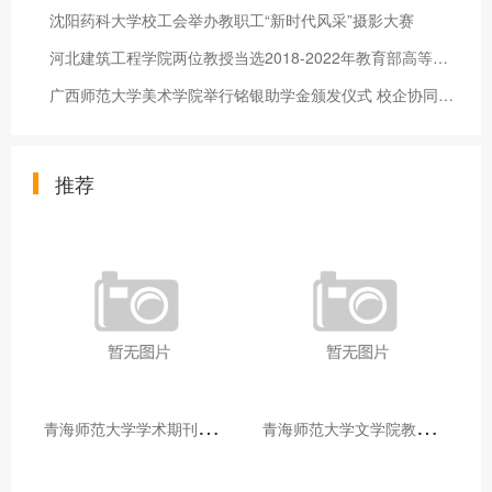
沈阳药科大学校工会举办教职工“新时代风采”摄影大赛
河北建筑工程学院两位教授当选2018-2022年教育部高等学校教学指
广西师范大学美术学院举行铭银助学金颁发仪式 校企协同资助育人
推荐
青
海师范大学学术期刊两个专栏入选2025年青海省期刊重点专栏
青
海师范大学文学院教师赴山东省相关高校和学术机构交流学习