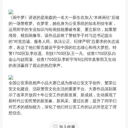
《画中梦》讲述的是南森的一名大一新生在加入“木林画社”后做
的一场警察梦。在梦里，她化身为公安系统的知名刑侦专家，
运用所学的专业知识与绘画技能屡破奇案、屡立新功，如重塑
颅骨、模拟画像等。该作品反映了警校学子对习总书记提出
的“对党忠诚、服务人民、执法公正、纪律严明”总要求的矢志追
求，表达了他们誓言建设平安中国的壮志雄心和伟大梦想。特
警1702区队李欣遥、刑技1703区队王一凡、侦查1702区队白
金山与赵雨濛、侦查1703区队李昕宇等5位同学真挚而又生动
的表演赢得了观众的热烈掌声。
全国公安系统相声小品大赛已成为推动公安文字创作、繁荣公
安文化建设、活跃警营文化生活的重要平台。大赛作品深刻展
示了改革开放四十年公安工作的新发展、新成就，生动展现了
新时代公安民警的新形象、新风采。通过比赛，提升了同学们
对艺术的感知能力，深化了他们对公安工作的认识并坚定了理
想信念。
加入收藏