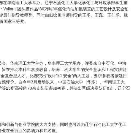
决赛在华南理工大学举办。辽宁石油化工大学化学化工与环境学部学生董
Valiant”团队携作品“80万吨/年催化汽油加氢装置的工艺设计及安全预
获评最佳指导教师奖。同时由戴咏川老师指导的王乐、王磊、王佳乐、魏
队获得国家三等奖。
员会、华南理工大学主办，华南理工大学承办，评委来自中石化、中海
，旨在推动本科生素质教育，培养工科大学生的安全意识和工程实践能
全复合型人才。比赛突出“设计”和“安全”两大主题，要求参赛者按题目
全预评价。自今年3月启动以来，中国石油大学（华东）、华南理工大
等25所高校的70余支队伍参加初赛，并决出晋级决赛队伍8支，辽宁石
部和创新与创业学院的大力支持，同时也可以为辽宁石油化工大学化工
专业在全行业的影响力和知名度。