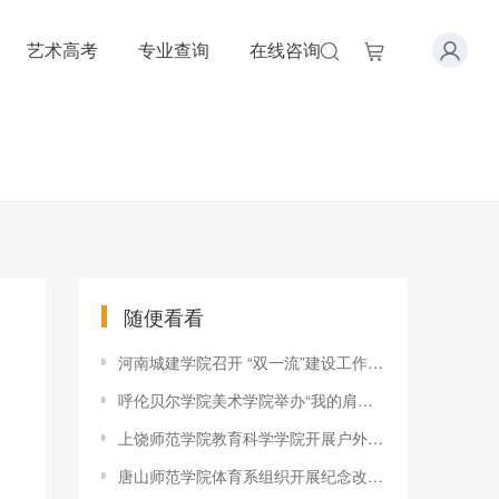
艺术高考
专业查询
在线咨询
随便看看
河南城建学院召开 “双一流”建设工作调研座谈会
呼伦贝尔学院美术学院举办“我的肩膀—能挑多重的担子”硬笔书法
上饶师范学院教育科学学院开展户外趣味“三联系”活动
唐山师范学院体育系组织开展纪念改革开放40周年征文比赛