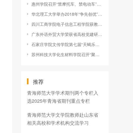
惠州学院召开“禁摩托车、禁电动车”专项工作会议
华北理工大学举办2018年“争先创优”班级风采展示大赛
四川工商学院电子信息工程学院获教育部产学合作协同育人项目立项
广东外语外贸大学荣获省高校党建研究会本科高校分会年会论文评比
石家庄学院文传学院第七届“天蝎乐歌手大赛”圆满落幕
苏州科技大学化生材料学院召开“聚焦班级管理 加强学风建设”班
推荐
青海师范大学学术期刊两个专栏入
选2025年青海省期刊重点专栏
青海师范大学文学院教师赴山东省
相关高校和学术机构交流学习