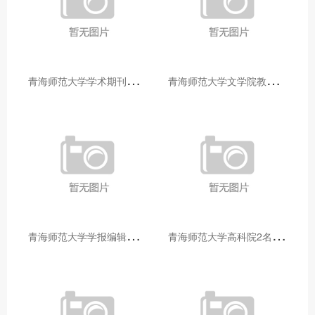
青
海师范大学学术期刊两个专栏入选2025年青海省期刊重点专栏
青
海师范大学文学院教师赴山东省相关高校和学术机构交流学习
青
海师范大学学报编辑部赴大通县城关镇上毛佰胜村开展帮扶慰问活动
青
海师范大学高科院2名专家当选中国科学院院士