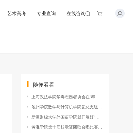
艺术高考
专业查询
在线咨询
随便看看
上海政法学院禁毒志愿者协会在“奉献杯”首届上海青年志愿者服务
池州学院数学与计算机学院党总支组织开展教师党员示范公开课
新疆财经大学外国语学院就开展好“六个一”宣讲活动进行动员部署
黄淮学院第十届校歌暨团歌合唱比赛隆重举行