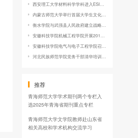
西安理工大学材料科学学科进入ESI全球排名前1%
内蒙古师范大学举行首届大学生文化艺术活动月——“红色经典我咏
衡水学院与武强县人民政府建立战略合作伙伴关系
安徽科技学院机械工程学院开展2019届毕业生就业工作调研座谈会
安徽科技学院电气与电子工程学院召开“感恩·励志”报告会
河北民族师范学院党务干部清华培训圆满落幕
推荐
青海师范大学学术期刊两个专栏入
选2025年青海省期刊重点专栏
青海师范大学文学院教师赴山东省
相关高校和学术机构交流学习