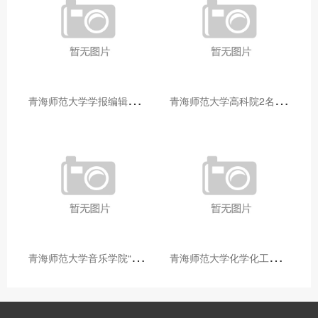
青
海师范大学学报编辑部赴大通县城关镇上毛佰胜村开展帮扶慰问活动
青
海师范大学高科院2名专家当选中国科学院院士
青
海师范大学音乐学院“青舞华章”本科舞蹈专业中期汇报圆满落幕
青
海师范大学化学化工学院开展铸牢中华民族共同体意识大讲堂活动