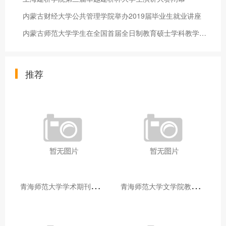
内蒙古财经大学公共管理学院举办2019届毕业生就业讲座
内蒙古师范大学学生在全国首届全日制教育硕士学科教学（思政）专
推荐
青
海师范大学学术期刊两个专栏入选2025年青海省期刊重点专栏
青
海师范大学文学院教师赴山东省相关高校和学术机构交流学习