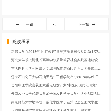
上一篇
下一篇
随便看看
新疆大学在2018年“彩虹救赎”世界艾滋病日公益活动中荣获佳绩
河北大学获批河北省高等学校质量教育社会实践基地建设项目
重庆医科大学和附属大学城医院走进酉阳县车田乡开展卫生扶贫
辽宁石油化工大学石油天然气工程学院举办2018年学生干部培训会
贵阳中医学院喜获国家重点研发计划“中医药现代化研究”重点专项
云南农业大学代表队参加全国农科学子大学生农业创新创业大赛决赛
南京师范大学地科院、强化学院学子在第七届全国大学生GIS应用技
上海建桥学院第三届卓越建桥杯大学生演讲大赛闭幕